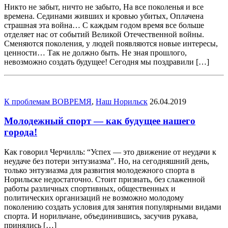
Никто не забыт, ничто не забыто, На все поколенья и все
времена. Сединами живших и кровью убитых, Оплачена
страшная эта война… С каждым годом время все больше
отделяет нас от событий Великой Отечественной войны.
Сменяются поколения, у людей появляются новые интересы,
ценности… Так не должно быть. Не зная прошлого,
невозможно создать будущее! Сегодня мы поздравили […]
К проблемам ВОВРЕМЯ
,
Наш Норильск
26.04.2019
Молодежный спорт — как будущее нашего
города!
Как говорил Черчилль: “Успех — это движение от неудачи к
неудаче без потери энтузиазма”. Но, на сегодняшний день,
только энтузиазма для развития молодежного спорта в
Норильске недостаточно. Стоит признать, без слаженной
работы различных спортивных, общественных и
политических организаций не возможно молодому
поколению создать условия для занятия популярными видами
спорта. И норильчане, объединившись, засучив рукава,
принялись […]